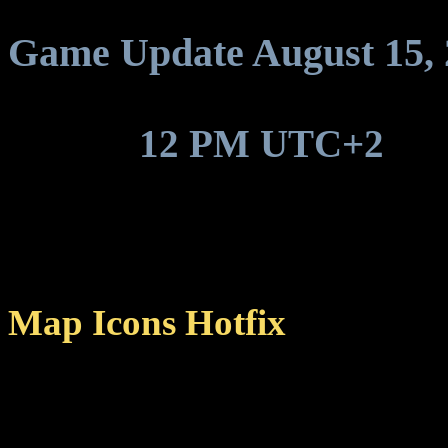
Game Update August 15, 
Around
12 PM UTC+2
, ga
update to be deployed.
Map Icons Hotfix
Fixed a bug that caused ic
middle of the map, receiv