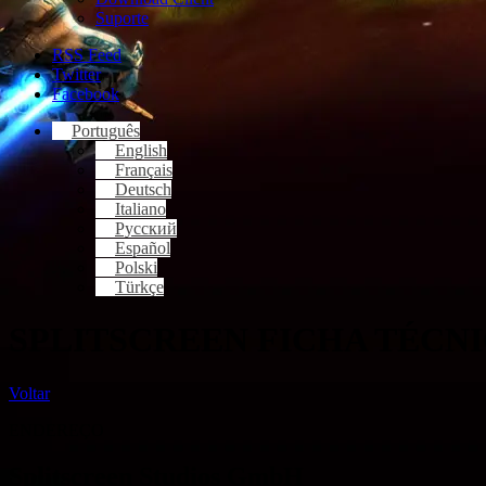
Suporte
RSS Feed
Twitter
Facebook
Português
English
Français
Deutsch
Italiano
Русский
Español
Polski
Türkçe
SPLITSCREEN FICHA TÉCN
Voltar
ENDEREÇO
Splitscreen Studios GmbH