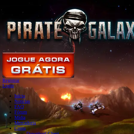
Registrar
Login
Início
Notícias
FAQ
Fórum
Mídia
Mercadoria
Conta
Download Client