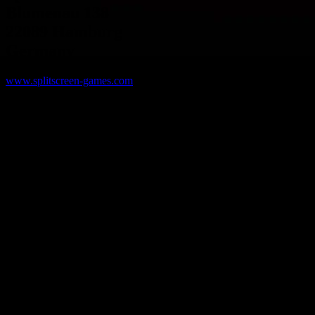
Blumenau 138
22089 Hamburg
Germany
www.splitscreen-games.com
CEO: Alexandre Miguel Maia
USt-IdNr.: DE259607791
HRB 105028 (Amtsgericht Hamburg)
CONTATO
Para assuntos de negócios, entre em contato com:
info [at] splitscreenstudios.com
Para suporte ao cliente, entre em contato com:
support [at] splitscreenstudios.com
Oficial de proteção da juventude:
Wiebke Kirchhoff
jugendschutz [at] splitscreenstudios.com