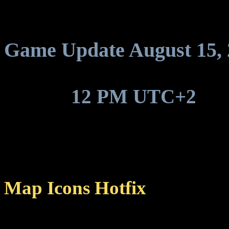
Game Update August 15, 
Around
12 PM UTC+2
, ga
update to be deployed.
Map Icons Hotfix
Fixed a bug that caused ic