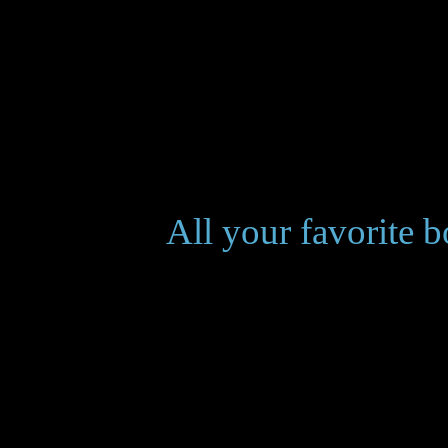
*Starting midnight (server time). As
Solaria,
___________
All your favorite 
at red