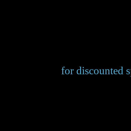
Make room
for discounted 
___________