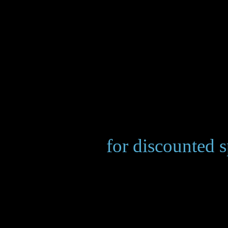
Make room
for discounted 
___________