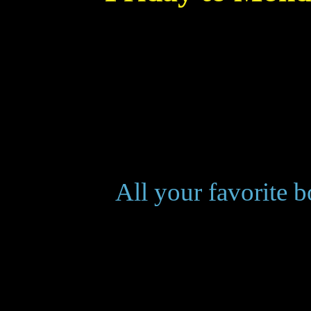
*Starting midnight (server time). As
Solaria,
___________
All your favorite 
at red