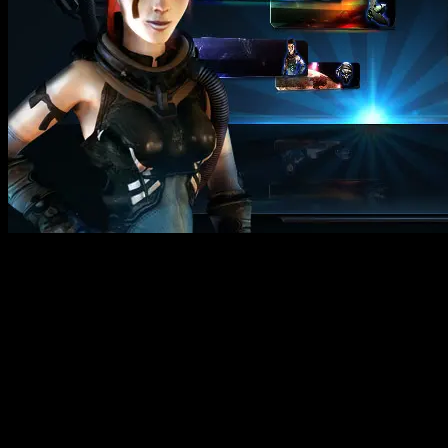
Werte Community,
Aufgrund der erhöhten Spieler Anzahl in unseren Spielen arbeiten wir
bestmögliche Spielerfahrung zu ermöglichen.
Gestern haben wir einige neue Server in unserer Serverfarm integrier
Auch im Moment arbeiten wir daran unsere Server zu verbessern sowie 
Während dieser anhaltenden Integration unser neuen Server kann es 
Die nächste Wartung bei der die Server offline sind ist heute um 14:
Viel Spaß in unseren Spielen wünscht euch euer