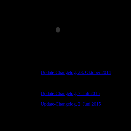
Splitscreen Games Team
Changelog
Update-Changelog, 28. Oktober 2014
28 Oktober 2015 7:00 AM | No Comments
Update-Changelog, 7. Juli 2015
07 Juli 2015 7:00 AM | No Comments
Update-Changelog, 2. Juni 2015
02 Juni 2015 8:00 AM | No Comments