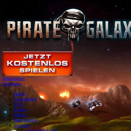
Registrieren
Einloggen
Home
Neuigkeiten
FAQ
Forum
Media
Merchandise
Account
Download Client