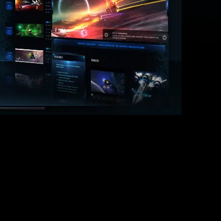
 hart daran mit dem Aufkommen der neuen Spieler Schritt zu halten. Wi
t. Dies war auch der Grund für die etwas längere Offline Zeit der Serv
die gesamt Situation. Sobald wir ein weiteres Mal eine verlängerte Of
in all unseren Spielen zu kurzen Problemen beim Einloggen kommen.
30 GMT+1, die erwartete Dauer beträgt 1 Stunde.