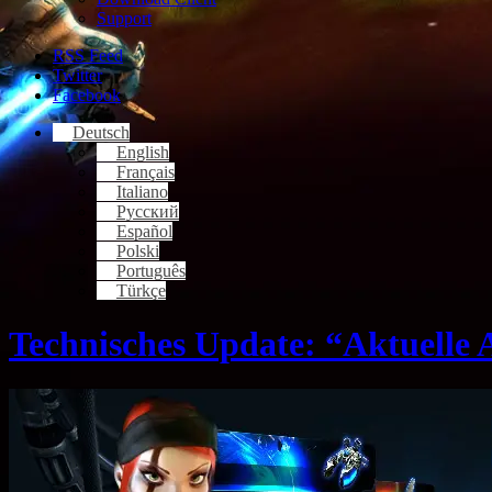
Support
RSS Feed
Twitter
Facebook
Deutsch
English
Français
Italiano
Русский
Español
Polski
Português
Türkçe
Technisches Update: “Aktuelle 