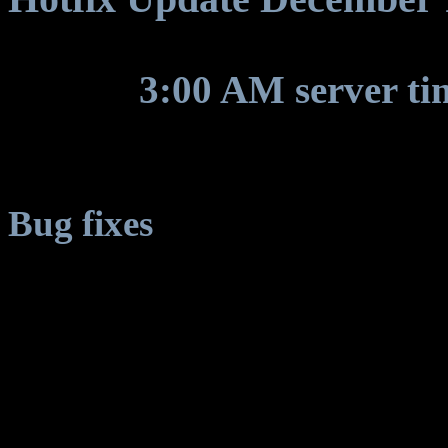
Around
3:00 AM server ti
for some game update to be
Bug fixes
Client crash on planets w
* Askone, Korell, Trantor, 
Gaia, Aeria: EST