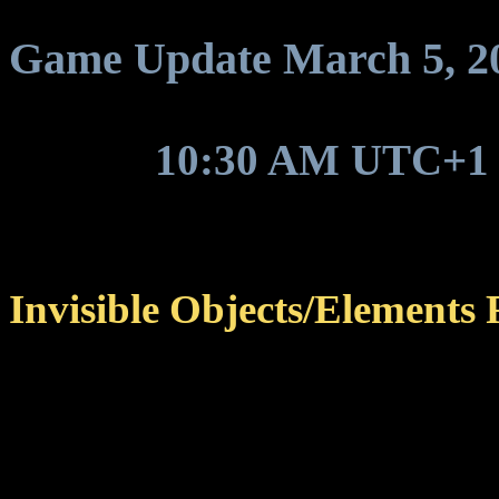
Game Update March 5, 2025
Around
10:30 AM UTC+1
hotfix update to be deploye
Invisible Objects/Elements 
Fixed certain objects and
displayed in the game an
For example, Oolyte cr