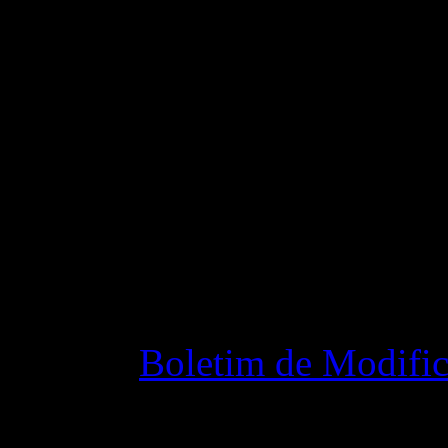
Fixed a bug in the sol an
to be flagged as draconis
Changelog
Boletim de Modific
28 outubro 2015 7