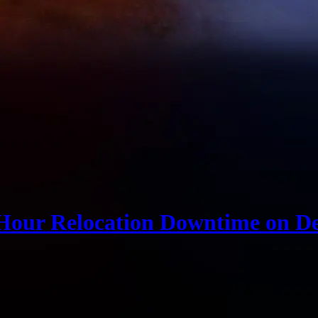
-Hour Relocation Downtime on D