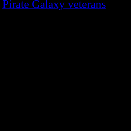
Pirate Galaxy veterans
can t
epic space adventures. The
and thousands of lines of d
more. With this in mind we
that Pirate Galaxy now offer
language!
A Huge Welcome to A
G