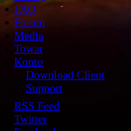
FAQ
Forum
Media
Towar
Konto
Download Client
Support
RSS Feed
Twitter