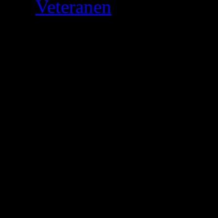
Die
Veteranen
unter Euch k
Abenteuern in den Weiten v
haben Hunderte Missionen 
erlebt, und mit jedem Even
macht es uns ganz besonders
Galaxy jetzt vollständig au
Ein herzliches Will
Pirate 