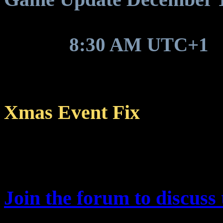
Around
8:30 AM UTC+1
,
game resources to be updat
Xmas Event Fix
Event missions in the Ta
levels 1-99 (up from 1-96
Join the forum to discuss 