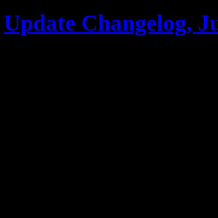
Update Changelog, J
Bug Fixes
Fixed a bug that caused
drone’s armor and firepo
«10%» each instead of «
Fixed a bug that could ca
Geology» to prematurely 