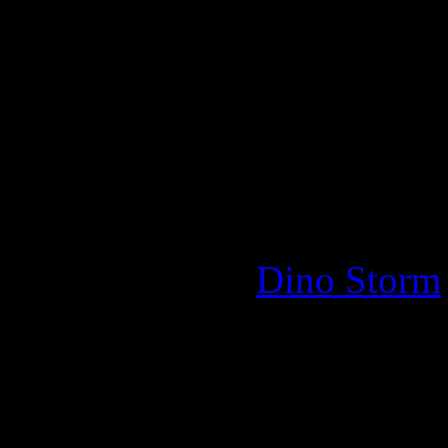
jogos?
Então siga nosso guia passo 
sua conta de jogo, mesmo 
Instruções para
Dino Storm
nossos outros jogos)
Sua equipe de suporte