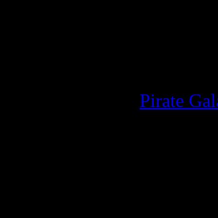
Suivez ensuite notre guide é
l'accès à votre compte de j
Instructions pour
Pirate Ga
autres jeux)
Votre équipe de support