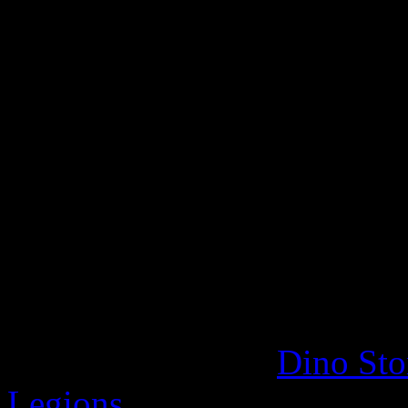
¿Utilizas el botón de login
juegos?
A continuación, sigue nuest
el acceso a tu cuenta de jue
Instrucciones para
Dino St
Legions